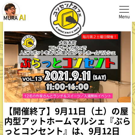
メニュ
MURA AI(オーナー村井AI)を起動、閉じる
AI
Menu
MURA
【開催終了】9月11日（土）の屋
内型アットホームマルシェ『ぷら
っとコンセント』は、9月12日