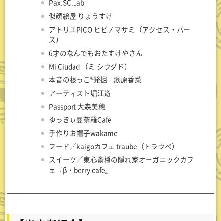
Pax.SC.Lab
似顔絵屋 りょうすけ
アトリエPICO ヒビノマサミ（アクセス・バー
ズ）
6才のなんでもおたすけやさん
Mi Ciudad （ミ シウダド）
本音の根っこ®︎発掘 歌原香菜
アーティスト堀江遊
Passport 大森美穂
ゆっきぃ曼荼羅Cafe
手作りお帽子wakame
フード／kaigoカフェ traube（トラウべ）
スイーツ／東心斎橋の隠れ家オーガニックカフ
ェ『β・berry cafe』