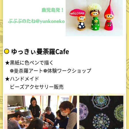
ゆっきぃ曼荼羅Cafe
★黒紙に色ペンで描く
❁曼荼羅アート❁体験ワークショップ
★ハンドメイド
ビーズアクセサリー販売