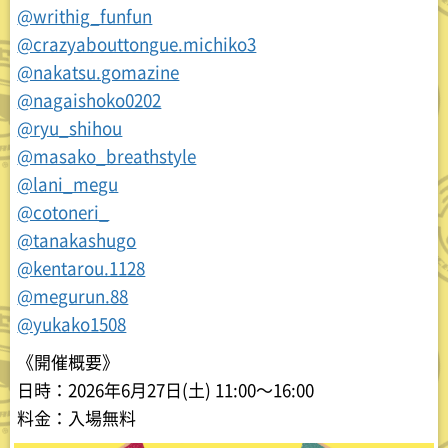
@writhig_funfun
@crazyabouttongue.michiko3
@nakatsu.gomazine
@nagaishoko0202
@ryu_shihou
@masako_breathstyle
@lani_megu
@cotoneri_
@tanakashugo
@kentarou.1128
@megurun.88
@yukako1508
《開催概要》
日時：2026年6月27日(土) 11:00〜16:00
料金：入場無料