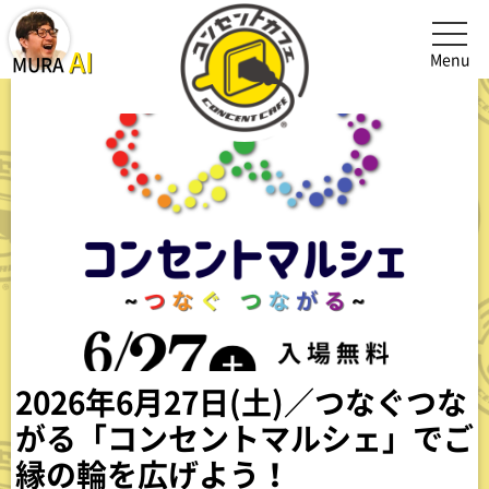
メニュ
MURA AI(オーナー村井AI)を起動、閉じる
AI
Menu
MURA
2026年6月27日(土)／つなぐつな
がる「コンセントマルシェ」でご
縁の輪を広げよう！