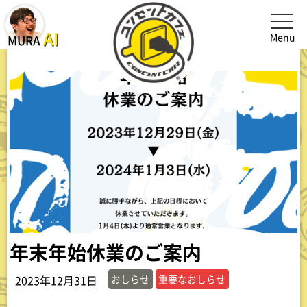
メニュ
MURA AI(オーナー村井AI)を起動、閉じる
AI
Menu
MURA
年末年始休業のご案内
おしらせ
重要なおしらせ
2023年12月31日