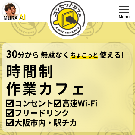
メニュ
MURA AI(オーナー村井AI)を起動、閉じる
AI
Menu
MURA
30
分から
無駄なく
使える!
ちょこっと
時間制
作業カフェ
コンセント
高速Wi-Fi
フリードリンク
大阪市内・駅チカ